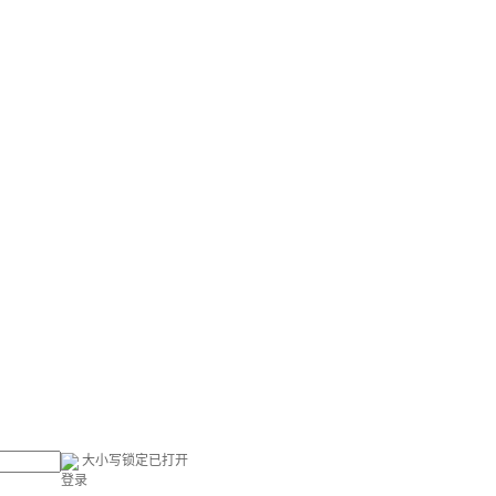
大小写锁定已打开
登录