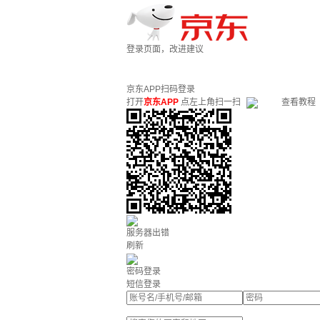
登录页面，改进建议
京东APP扫码登录
打开
京东APP
点左上角扫一扫
查看教程
服务器出错
刷新
密码登录
短信登录